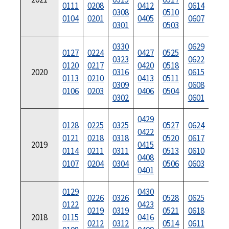
0111
0208
0412
0614
071
0308
0510
0104
0201
0405
0607
070
0301
0503
0330
0629
0127
0224
0427
0525
072
0323
0622
0120
0217
0420
0518
072
2020
0316
0615
0113
0210
0413
0511
071
0309
0608
0106
0203
0406
0504
070
0302
0601
0429
072
0128
0225
0325
0527
0624
0422
072
0121
0218
0318
0520
0617
2019
0415
071
0114
0211
0311
0513
0610
0408
070
0107
0204
0304
0506
0603
0401
070
0129
0430
073
0226
0326
0528
0625
0122
0423
072
0219
0319
0521
0618
2018
0115
0416
071
0212
0312
0514
0611