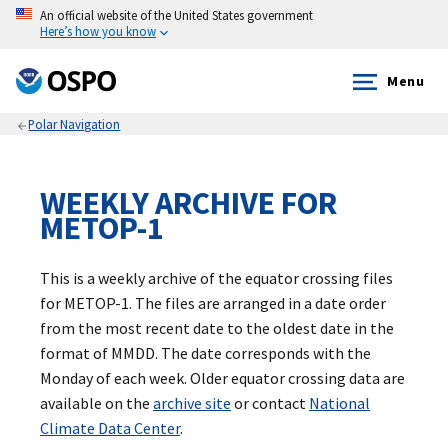
An official website of the United States government
Here’s how you know
Menu
Polar Navigation
WEEKLY ARCHIVE FOR
METOP-1
This is a weekly archive of the equator crossing files
for METOP-1. The files are arranged in a date order
from the most recent date to the oldest date in the
format of MMDD. The date corresponds with the
Monday of each week. Older equator crossing data are
available on the
archive site
or contact
National
Climate Data Center
.