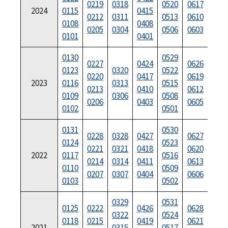
0219
0318
0520
0617
2024
0115
0415
071
0212
0311
0513
0610
0108
0408
070
0205
0304
0506
0603
0101
0401
070
0130
0529
073
0227
0424
0626
0123
0320
0522
072
0220
0417
0619
2023
0116
0313
0515
071
0213
0410
0612
0109
0306
0508
071
0206
0403
0605
0102
0501
070
0131
0530
0228
0328
0427
0627
072
0124
0523
0221
0321
0418
0620
071
2022
0117
0516
0214
0314
0411
0613
071
0110
0509
0207
0307
0404
0606
070
0103
0502
0329
0531
0125
0222
0426
0628
072
0322
0524
0118
0215
0419
0621
071
2021
0315
0517