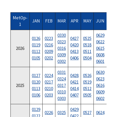
MetOp-
JAN
FEB
MAR
APR
MAY
JUN
JUL
1
0330
0629
0126
0223
0427
0525
072
0323
0622
0119
0216
0420
0518
072
2026
0316
0615
0112
0209
0413
0511
071
0309
0608
0105
0202
0406
0504
070
0302
0601
0331
0630
0127
0224
0428
0526
072
0324
0623
0120
0217
0421
0519
072
2025
0317
0616
0113
0210
0414
0512
071
0310
0609
0106
0203
0407
0505
070
0303
0602
0129
0429
072
0226
0325
0527
0624
0122
0422
072