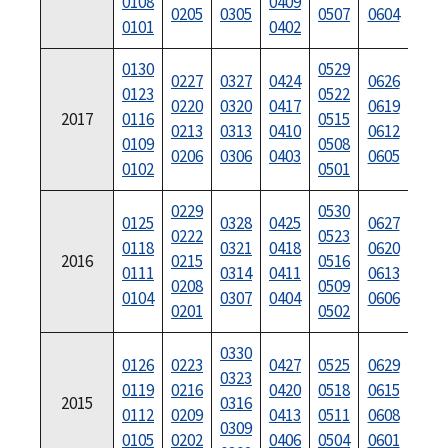
0108
0409
070
0205
0305
0507
0604
0101
0402
070
0130
0529
073
0227
0327
0424
0626
0123
0522
072
0220
0320
0417
0619
2017
0116
0515
071
0213
0313
0410
0612
0109
0508
071
0206
0306
0403
0605
0102
0501
070
0229
0530
0125
0328
0425
0627
072
0222
0523
0118
0321
0418
0620
071
2016
0215
0516
0111
0314
0411
0613
071
0208
0509
0104
0307
0404
0606
070
0201
0502
0330
0126
0223
0427
0525
0629
072
0323
0119
0216
0420
0518
0615
072
2015
0316
0112
0209
0413
0511
0608
071
0309
0105
0202
0406
0504
0601
070