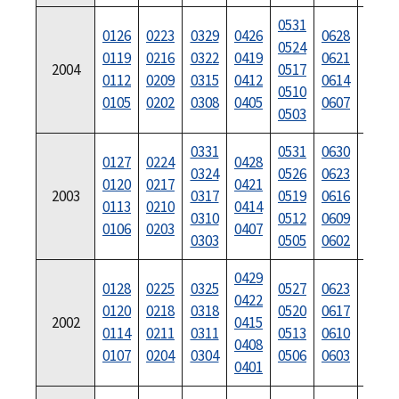
0531
0126
0223
0329
0426
0628
0726
0524
0119
0216
0322
0419
0621
0719
2004
0517
0112
0209
0315
0412
0614
0712
0510
0105
0202
0308
0405
0607
0705
0503
0331
0531
0630
0127
0224
0428
0728
0324
0526
0623
0120
0217
0421
0721
2003
0317
0519
0616
0113
0210
0414
0714
0310
0512
0609
0106
0203
0407
0707
0303
0505
0602
0429
0729
0128
0225
0325
0527
0623
0422
0722
0120
0218
0318
0520
0617
2002
0415
0715
0114
0211
0311
0513
0610
0408
0708
0107
0204
0304
0506
0603
0401
0701