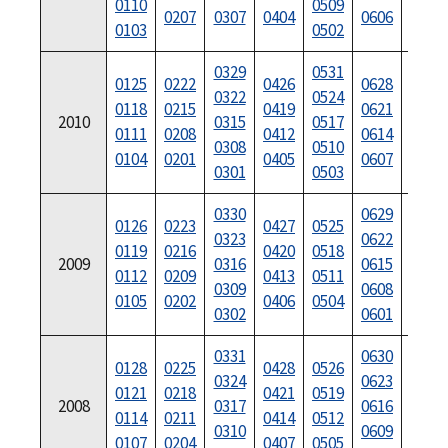
0110
0509
0207
0307
0404
0606
0704
0103
0502
0329
0531
0125
0222
0426
0628
0726
0322
0524
0118
0215
0419
0621
0719
2010
0315
0517
0111
0208
0412
0614
0712
0308
0510
0104
0201
0405
0607
0705
0301
0503
0330
0629
0126
0223
0427
0525
0727
0323
0622
0119
0216
0420
0518
0720
2009
0316
0615
0112
0209
0413
0511
0713
0309
0608
0105
0202
0406
0504
0706
0302
0601
0331
0630
0128
0225
0428
0526
0728
0324
0623
0121
0218
0421
0519
0721
2008
0317
0616
0114
0211
0414
0512
0714
0310
0609
0107
0204
0407
0505
0707