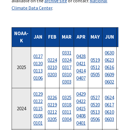
available on the
archive site
or contact
National
Climate Data Center
.
NOAA-
JAN
FEB
MAR
APR
MAY
JUN
JUL
K
0331
0630
0127
0428
0728
0224
0324
0519
0623
0120
0421
0721
2025
0210
0317
0512
0616
0113
0414
0714
0203
0310
0505
0609
0106
0407
0707
0303
0602
0129
0429
0729
0226
0325
0527
0624
0122
0422
0722
0219
0318
0520
0617
2024
0115
0415
0715
0212
0311
0513
0610
0108
0408
0708
0205
0304
0506
0603
0101
0401
0701