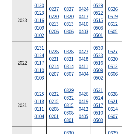
0130
0529
0731
0227
0327
0424
0626
0123
0522
0724
0220
0320
0417
0619
2023
0116
0515
0717
0213
0313
0410
0612
0109
0508
0710
0206
0306
0403
0605
0102
0501
0703
0131
0530
0228
0328
0427
0627
0725
0124
0523
0221
0321
0418
0620
0718
2022
0117
0516
0214
0314
0411
0613
0711
0110
0509
0207
0307
0404
0606
0704
0103
0502
0329
0531
0125
0222
0426
0628
0728
0322
0524
0118
0215
0419
0621
0719
2021
0315
0517
0111
0208
0412
0614
0712
0308
0510
0104
0201
0405
0607
0705
0301
0503
0330
0629