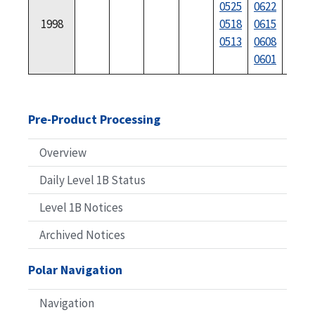
0525
0622
0720
1998
0518
0615
0713
0513
0608
0706
0601
Pre-Product Processing
Overview
Daily Level 1B Status
Level 1B Notices
Archived Notices
Polar Navigation
Navigation