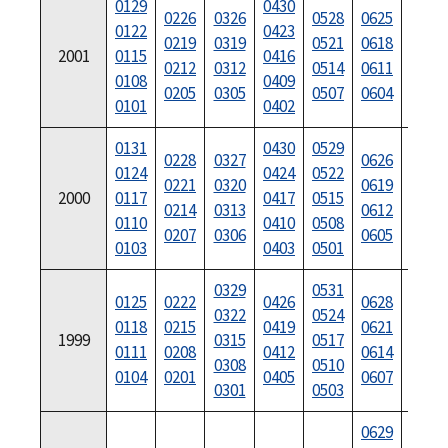
0129
0430
0730
0226
0326
0528
0625
0122
0423
0722
0219
0319
0521
0618
2001
0115
0416
0716
0212
0312
0514
0611
0108
0409
0709
0205
0305
0507
0604
0101
0402
0702
0131
0430
0529
0731
0228
0327
0626
0124
0424
0522
0724
0221
0320
0619
2000
0117
0417
0515
0717
0214
0313
0612
0110
0410
0508
0710
0207
0306
0605
0103
0403
0501
0703
0329
0531
0125
0222
0426
0628
0726
0322
0524
0118
0215
0419
0621
0719
1999
0315
0517
0111
0208
0412
0614
0712
0308
0510
0104
0201
0405
0607
0705
0301
0503
0629
0727