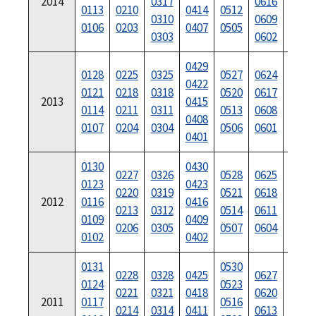
2014
0317
0616
0113
0210
0414
0512
0714
0310
0609
0106
0203
0407
0505
0707
0303
0602
0429
0729
0128
0225
0325
0527
0624
0422
0722
0121
0218
0318
0520
0617
2013
0415
0715
0114
0211
0311
0513
0608
0408
0708
0107
0204
0304
0506
0601
0401
0701
0130
0430
0730
0227
0326
0528
0625
0123
0423
0723
0220
0319
0521
0618
2012
0116
0416
0716
0213
0312
0514
0611
0109
0409
0709
0206
0305
0507
0604
0102
0402
0702
0131
0530
0228
0328
0425
0627
0725
0124
0523
0221
0321
0418
0620
0718
2011
0117
0516
0214
0314
0411
0613
0711