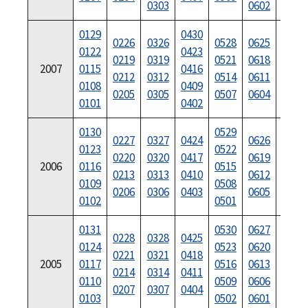
0303
0602
0129
0430
0730
0226
0326
0528
0625
0122
0423
0723
0219
0319
0521
0618
2007
0115
0416
0716
0212
0312
0514
0611
0108
0409
0709
0205
0305
0507
0604
0101
0402
0702
0130
0529
0731
0227
0327
0424
0626
0123
0522
0724
0220
0320
0417
0619
2006
0116
0515
0717
0213
0313
0410
0612
0109
0508
0710
0206
0306
0403
0605
0102
0501
0703
0131
0530
0627
0730
0228
0328
0425
0124
0523
0620
0725
0221
0321
0418
2005
0117
0516
0613
0718
0214
0314
0411
0110
0509
0606
0711
0207
0307
0404
0103
0502
0601
0704