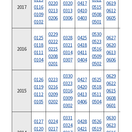
0220
0320
0417
0619
2017
0116
0515
0717
0213
0313
0410
0612
0109
0508
0710
0206
0306
0403
0605
0102
0501
0703
0229
0530
0125
0328
0425
0627
0725
0222
0523
0118
0321
0418
0620
0718
2016
0215
0516
0111
0314
0411
0613
0711
0208
0509
0104
0307
0404
0606
0704
0201
0502
0330
0629
0126
0223
0427
0525
0727
0323
0622
0119
0216
0420
0518
0720
2015
0316
0615
0112
0209
0413
0511
0713
0309
0608
0105
0202
0406
0504
0706
0302
0601
0331
0630
0127
0224
0428
0526
0728
0324
0623
0120
0217
0421
0519
0721