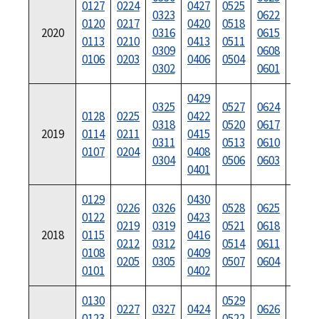
0127
0224
0427
0525
0727
0323
0622
0120
0217
0420
0518
0720
2020
0316
0615
0113
0210
0413
0511
0713
0309
0608
0106
0203
0406
0504
0706
0302
0601
0429
0729
0325
0527
0624
0128
0225
0422
0722
0318
0520
0617
2019
0114
0211
0415
0715
0311
0513
0610
0107
0204
0408
0708
0304
0506
0603
0401
0701
0129
0430
0730
0226
0326
0528
0625
0122
0423
0723
0219
0319
0521
0618
2018
0115
0416
0716
0212
0312
0514
0611
0108
0409
0709
0205
0305
0507
0604
0101
0402
0702
0130
0529
0731
0227
0327
0424
0626
0123
0522
0724